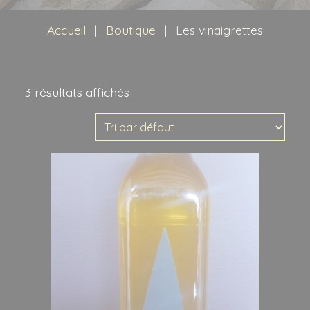
Idées recette
Accueil
|
Boutique
|
Les vinaigrettes
Contact
Recherche
pour :
3 résultats affichés