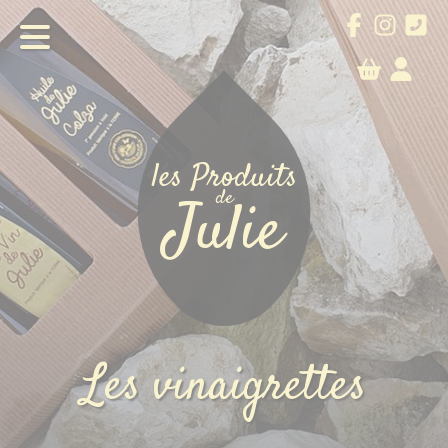
les Produits
de
Julie
les Produits
de
Julie
Notre exploitation
Les vinaigrettes
Commander
Agenda