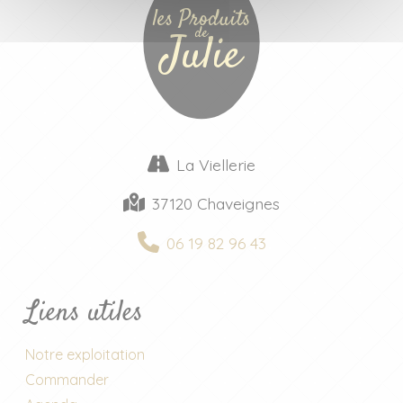
les Produits
de
Julie
La Viellerie
37120 Chaveignes
06 19 82 96 43
Liens utiles
Notre exploitation
Commander