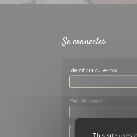
Idées recette
Contact
Recherche
Se connecter
pour :
Obliga
Identifiant ou e-mail
*
Obligatoire
Mot de passe
*
Se sou
Se connecter
This site uses