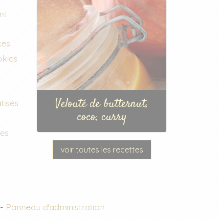
nt
kes
okies
Velouté de butternut,
tisés
coco, curry
ées
voir toutes les recettes
-
Panneau d'administration