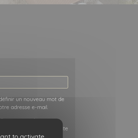
toire
définir un nouveau mot de
tre adresse e-mail.
es seront utilisées pour
urs de votre visite du site
ant to activate
otre compte, et pour