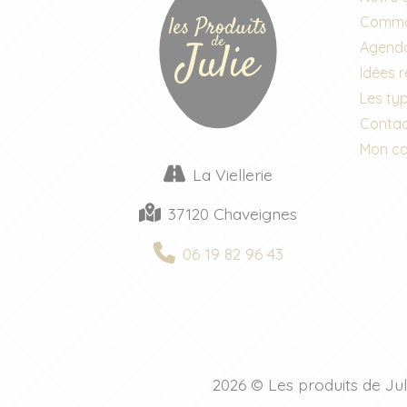
les Produits
Comma
de
Julie
Agend
Idées 
Les typ
Conta
Mon c
La Viellerie
37120 Chaveignes
06 19 82 96 43
2026 © Les produits de Jul