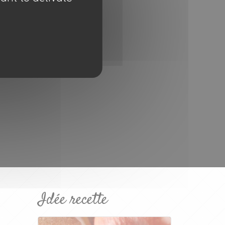
tes dans notre
politique de
Idée recette