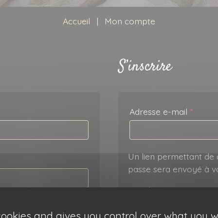
Accueil
|
Mon compte
S’inscrire
toire
Obliga
Adresse e-mail
*
Un lien permettant de 
passe sera envoyé à vo
Vos données personnell
vous accompagner au co
venir de moi
 cookies and gives you control over what you w
web, gérer l’accès à v