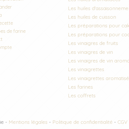
nder
Les huiles d'assaisonneme
a
Les huiles de cuisson
recette
Les préparations pour ca
es de farine
Les préparations pour co
ct
Les vinaigres de fruits
ompte
Les vinaigres de vin
Les vinaigres de vin aroma
Les vinaigrettes
Les vinaigrettes aromatis
Les farines
Les coffrets
ie -
Mentions légales
-
Politique de confidentialité
-
CGV