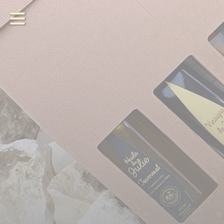
les Produits
de
Julie
Notre exploitation
Commander
Agenda