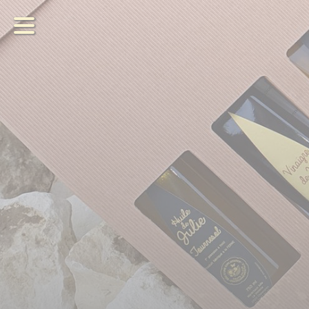
les Produits
de
Julie
Notre exploitation
Commander
Agenda