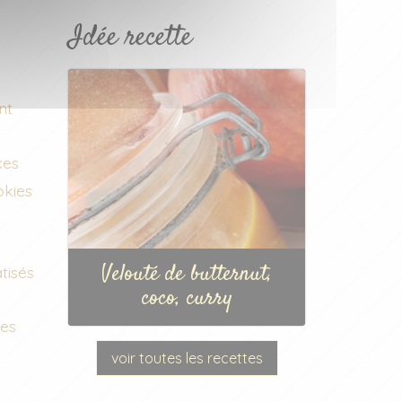
Idée recette
nt
kes
okies
Velouté de butternut,
tisés
coco, curry
ées
voir toutes les recettes