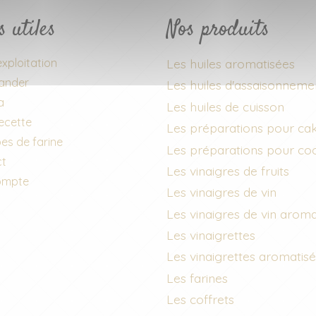
s utiles
Nos produits
xploitation
Les huiles aromatisées
nder
Les huiles d'assaisonneme
a
Les huiles de cuisson
recette
Les préparations pour ca
es de farine
Les préparations pour co
ct
Les vinaigres de fruits
ompte
Les vinaigres de vin
Les vinaigres de vin aroma
Les vinaigrettes
Les vinaigrettes aromatis
Les farines
Les coffrets