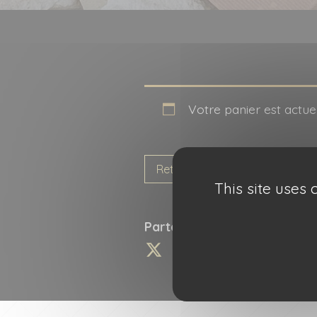
Idées recette
Contact
Recherche
pour :
Votre panier est actue
Retour à la boutique
This site uses
Partagez cette information 