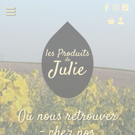
les Produits
de
Julie
les Produits
de
Julie
Notre exploitation
Où nous retrouver
Commander
– chez nos
Agenda