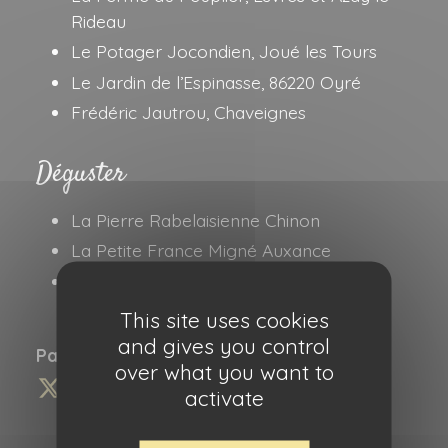
Rideau
Le Potager Jocondien, Joué les Tours
Le Jardin de l’Espinasse, 86220 Oyré
Frédéric Jautrou, Chaveignes
Déguster
La Pierre Rabelaisienne Chinon
La Petite France Migné Auxance
Restaurant La Liodiére Joué les Tours
This site uses cookies
and gives you control
Partagez cette information :
over what you want to
activate