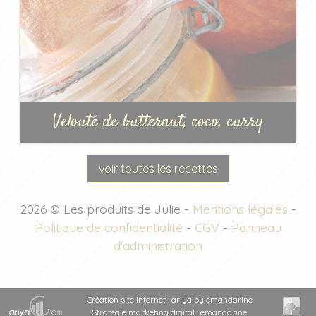
Velouté de butternut, coco, curry
voir toutes les recettes
2026 © Les produits de Julie -
Mentions légales
-
Politique de confidentialité
-
CGV
-
Panneau
d'administration
Création site internet : ariya by emandarine
Stratégie marketing digital : emandarine