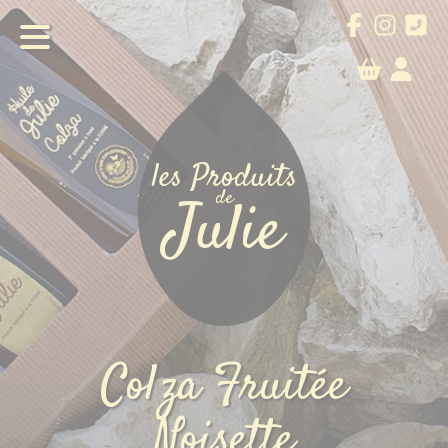
les Produits
de
Julie
les Produits
de
Julie
Notre exploitation
Colza Fruitée
Commander
Noisette
Agenda