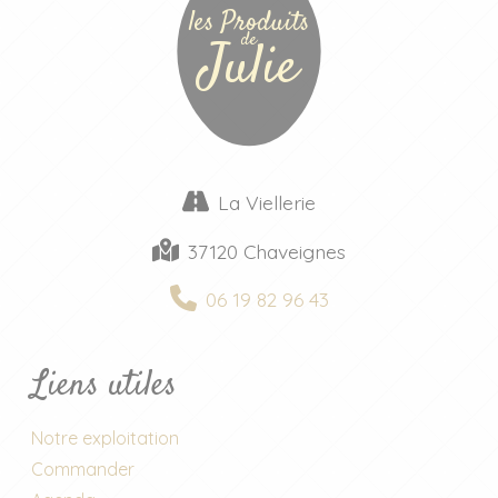
les Produits
de
Julie
La Viellerie
37120 Chaveignes
06 19 82 96 43
Liens utiles
Notre exploitation
Commander