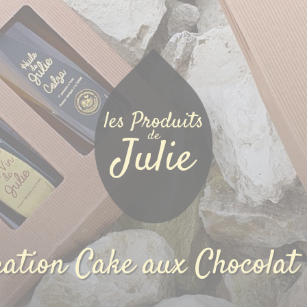
les Produits
de
Julie
ation Cake aux Chocolat