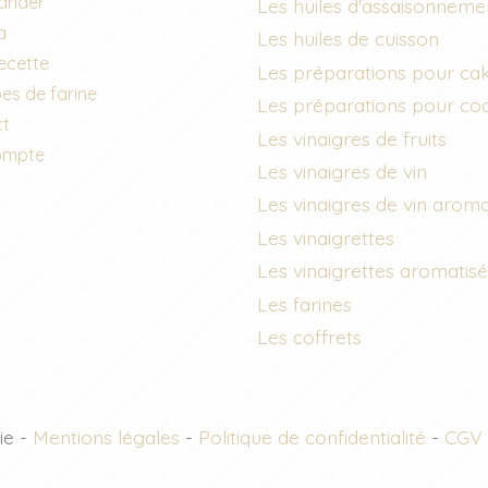
nder
Les huiles d'assaisonneme
a
Les huiles de cuisson
recette
Les préparations pour ca
es de farine
Les préparations pour co
ct
Les vinaigres de fruits
ompte
Les vinaigres de vin
Les vinaigres de vin aroma
Les vinaigrettes
Les vinaigrettes aromatis
Les farines
Les coffrets
ie -
Mentions légales
-
Politique de confidentialité
-
CGV