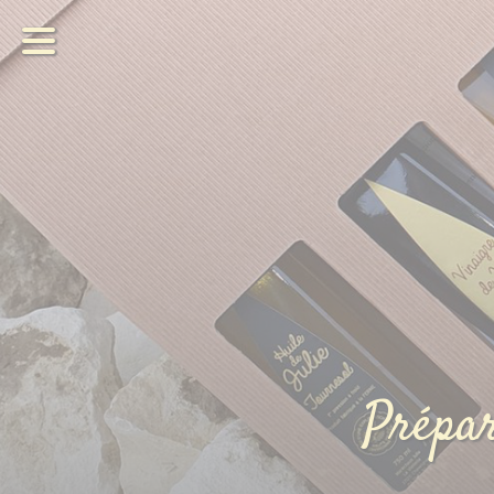
les Produits
de
Julie
Notre exploitation
Prépar
Commander
Agenda