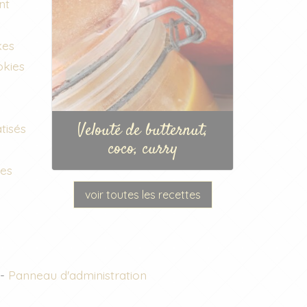
nt
kes
okies
Velouté de butternut,
tisés
coco, curry
ées
voir toutes les recettes
-
Panneau d'administration