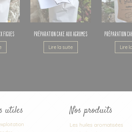
x Figues
Préparation Cake aux Agrumes
Préparation Ca
e
Lire la suite
Lire l
s utiles
Nos produits
xploitation
Les huiles aromatisées