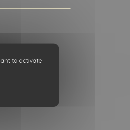
ant to activate
s.