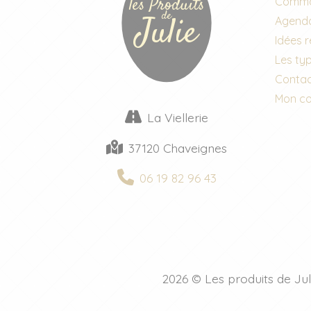
les Produits
Comma
de
Julie
Agend
Idées 
Les typ
Conta
Mon c
La Viellerie
37120 Chaveignes
06 19 82 96 43
2026 © Les produits de Jul